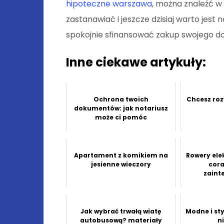
hipoteczne warszawa
, można znaleźć w
zastanawiać i jeszcze dzisiaj warto jest
spokojnie sfinansować zakup swojego d
Inne ciekawe artykuły:
Ochrona twoich
Chcesz roz
dokumentów: jak notariusz
może ci pomóc
Apartament z komikiem na
Rowery elek
jesienne wieczory
cora
zaint
Jak wybrać trwałą wiatę
Modne i st
autobusową? materiały
n