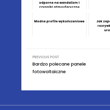
odporne na wandalizm i
czynniki atmosferyczne
Modne profile wykończeniowe
Jak zap
rozrywk
ur
Nawigacja
PREVIOUS POST
wpisu
Bardzo polecane panele
fotowoltaiczne