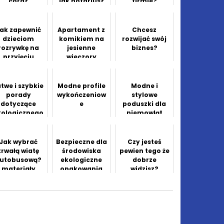
coraz
jak notariusz
firmie?
większym
może ci
ainteresowan
pomóc
iem
ak zapewnić
Apartament z
Chcesz
dzieciom
komikiem na
rozwijać swój
rozrywkę na
jesienne
biznes?
przyjęciu
wieczory
rodzinowym
atwe i szybkie
Modne profile
Modne i
porady
wykończeniow
stylowe
dotyczące
e
poduszki dla
kologicznego
niemowląt
ogrodu
Jak wybrać
Bezpieczne dla
Czy jesteś
trwałą wiatę
środowiska
pewien tego że
utobusową?
ekologiczne
dobrze
materiały
opakowania
widzisz?
odporne na
jednorazowe
wandalizm i
czynniki
tmosferyczn
e