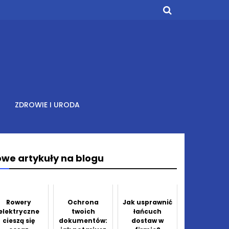
ZDROWIE I URODA
we artykuły na blogu
Rowery
Ochrona
Jak usprawnić
elektryczne
twoich
łańcuch
cieszą się
dokumentów:
dostaw w