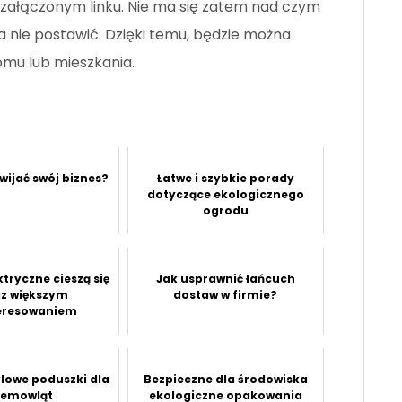
 załączonym linku. Nie ma się zatem nad czym
 na nie postawić. Dzięki temu, będzie można
omu lub mieszkania.
wijać swój biznes?
Łatwe i szybkie porady
dotyczące ekologicznego
ogrodu
tryczne cieszą się
Jak usprawnić łańcuch
z większym
dostaw w firmie?
eresowaniem
ylowe poduszki dla
Bezpieczne dla środowiska
iemowląt
ekologiczne opakowania