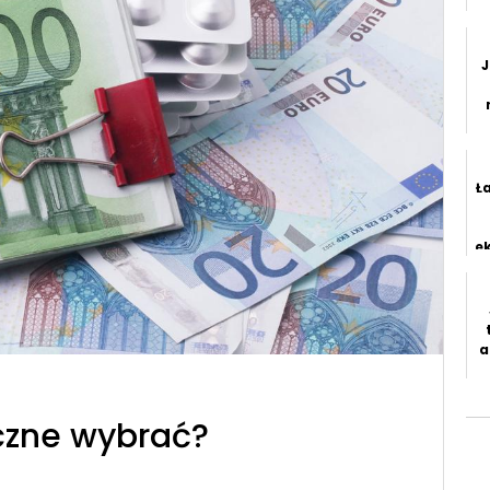
z
J
u
Ł
e
a
eczne wybrać?
a