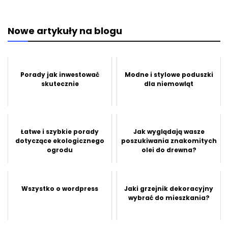
Nowe artykuły na blogu
Porady jak inwestować
Modne i stylowe poduszki
skutecznie
dla niemowląt
Łatwe i szybkie porady
Jak wyglądają wasze
dotyczące ekologicznego
poszukiwania znakomitych
ogrodu
olei do drewna?
Wszystko o wordpress
Jaki grzejnik dekoracyjny
wybrać do mieszkania?