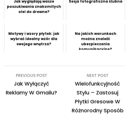
Jak wyglądają wasze
Sesja fotograficzna ślubna
poszukiwania znakomitych
olei do drewna?
Motywy i wzory płytek: jak
Na jakich warunkach
wybrać idealny wzór dla
można znaleźć
swojego wnętrza?
ubezpieczenia
komunikacyjne?
Nawigacja
PREVIOUS POST
NEXT POST
wpisu
Jak Wyłączyć
Wielofunkcyjność
Reklamy W Gmailu?
Stylu – Zastosuj
Płytki Gresowe W
Różnorodny Sposób