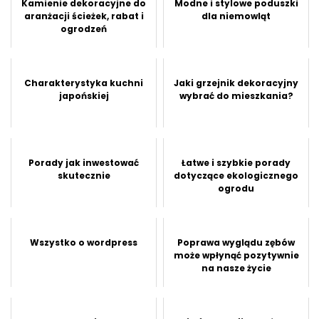
Kamienie dekoracyjne do
Modne i stylowe poduszki
aranżacji ścieżek, rabat i
dla niemowląt
ogrodzeń
Charakterystyka kuchni
Jaki grzejnik dekoracyjny
japońskiej
wybrać do mieszkania?
Porady jak inwestować
Łatwe i szybkie porady
skutecznie
dotyczące ekologicznego
ogrodu
Wszystko o wordpress
Poprawa wyglądu zębów
może wpłynąć pozytywnie
na nasze życie