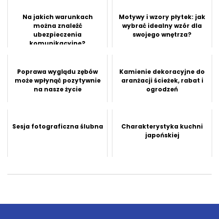
Na jakich warunkach
Motywy i wzory płytek: jak
można znaleźć
wybrać idealny wzór dla
ubezpieczenia
swojego wnętrza?
komunikacyjne?
Poprawa wyglądu zębów
Kamienie dekoracyjne do
może wpłynąć pozytywnie
aranżacji ścieżek, rabat i
na nasze życie
ogrodzeń
Sesja fotograficzna ślubna
Charakterystyka kuchni
japońskiej