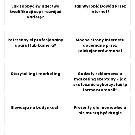
Jak zdobyć świadectwo
Jak Wyrobić Dowód Przez
kwalifikacji sep i rozwijać
Internet?
karierę?
Potrzebny ci profesjonalny
Mocne strony Internetu
aparat lub kamera?
doceniane przez
kolekcjonerów monet
Storytelling i marketing
Gadżety reklamowe a
marketing szeptany - jak
skutecznie wykorzystać tę
formę promocji?
Elewacja na budynkach
Prezenty dla niemowlęcia
nie muszą być drogie