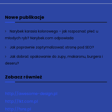
Nowe publikacje
Narybek karasia kolorowego – jak rozpoznać płeć u
młodych ryb? Narybek.com odpowiada
Jak poprawnie zoptymalizować stronę pod SEO?
Jak dobrać opakowanie do zupy, makaronu, burgera i
deseru?
Zobacz również
http://awesome-design.pl
http://lkt.com.pl
http://fsns.pl