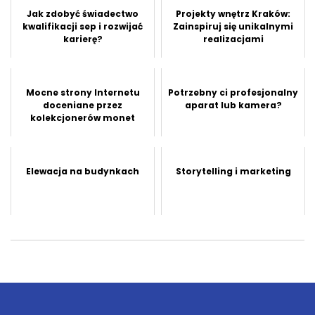
Jak zdobyć świadectwo
Projekty wnętrz Kraków:
kwalifikacji sep i rozwijać
Zainspiruj się unikalnymi
karierę?
realizacjami
Mocne strony Internetu
Potrzebny ci profesjonalny
doceniane przez
aparat lub kamera?
kolekcjonerów monet
Elewacja na budynkach
Storytelling i marketing