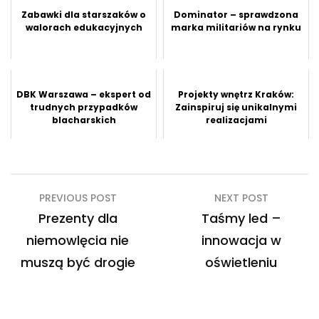
Zabawki dla starszaków o
Dominator – sprawdzona
walorach edukacyjnych
marka militariów na rynku
DBK Warszawa – ekspert od
Projekty wnętrz Kraków:
trudnych przypadków
Zainspiruj się unikalnymi
blacharskich
realizacjami
Nawigacja
PREVIOUS POST
NEXT POST
wpisu
Prezenty dla
Taśmy led –
niemowlęcia nie
innowacja w
muszą być drogie
oświetleniu