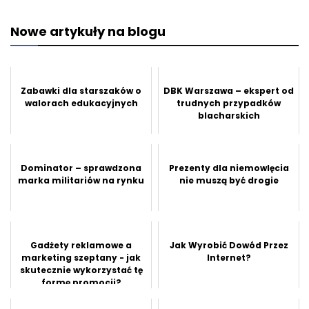
Nowe artykuły na blogu
Zabawki dla starszaków o
DBK Warszawa – ekspert od
walorach edukacyjnych
trudnych przypadków
blacharskich
Dominator – sprawdzona
Prezenty dla niemowlęcia
marka militariów na rynku
nie muszą być drogie
Gadżety reklamowe a
Jak Wyrobić Dowód Przez
marketing szeptany - jak
Internet?
skutecznie wykorzystać tę
formę promocji?