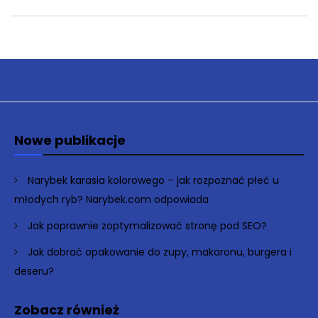
Nowe publikacje
Narybek karasia kolorowego – jak rozpoznać płeć u
młodych ryb? Narybek.com odpowiada
Jak poprawnie zoptymalizować stronę pod SEO?
Jak dobrać opakowanie do zupy, makaronu, burgera i
deseru?
Zobacz również