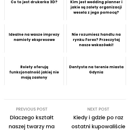
Co to jest drukarka 3D?
Kim jest wedding planner i
jakie są zalety organizacji
wesela z jego pomocą?
Idealne na wasze imprezy
Nie rozumiesz handlu na
namioty ekspresowe
rynku Forex? Przeczytaj
nasze wskazówki!
Rolety oferują
Dentysta na terenie miasta
funkcjonalność jakiej nie
Gdynia
mają zasłony
Nawigacja
PREVIOUS POST
NEXT POST
wpisu
Dlaczego kształt
Kiedy i gdzie po raz
naszej twarzy ma
ostatni kupowaliście