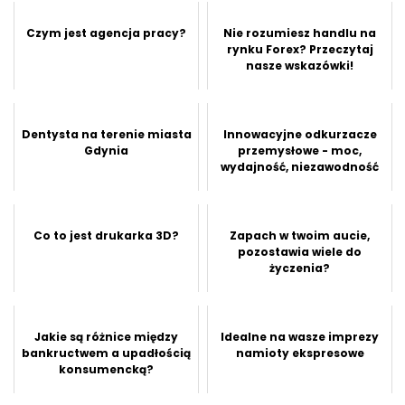
Czym jest agencja pracy?
Nie rozumiesz handlu na
rynku Forex? Przeczytaj
nasze wskazówki!
Dentysta na terenie miasta
Innowacyjne odkurzacze
Gdynia
przemysłowe - moc,
wydajność, niezawodność
Co to jest drukarka 3D?
Zapach w twoim aucie,
pozostawia wiele do
życzenia?
Jakie są różnice między
Idealne na wasze imprezy
bankructwem a upadłością
namioty ekspresowe
konsumencką?