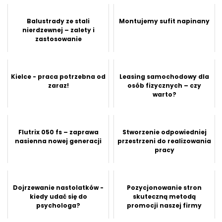
Balustrady ze stali
Montujemy sufit napinany
nierdzewnej – zalety i
zastosowanie
Kielce - praca potrzebna od
Leasing samochodowy dla
zaraz!
osób fizycznych – czy
warto?
Flutrix 050 fs – zaprawa
Stworzenie odpowiedniej
nasienna nowej generacji
przestrzeni do realizowania
pracy
Dojrzewanie nastolatków -
Pozycjonowanie stron
kiedy udać się do
skuteczną metodą
psychologa?
promocji naszej firmy