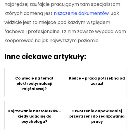
najprędzej zaufajcie pracującym tam specjalistom
których domeną jest
niszczenie dokumentów
. Jak
widzicie jest to miejsce pod każdym względem
fachowe i profesjonalne. I z nim zawsze wypada wam
kooperować na jak najwyższym poziomie.
Inne ciekawe artykuły:
Co wiecie na temat
Kielce - praca potrzebna od
elektrostymulacji
zaraz!
mięśniowej?
Dojrzewanie nastolatków -
Stworzenie odpowiedniej
kiedy udać się do
przestrzeni do realizowania
psychologa?
pracy