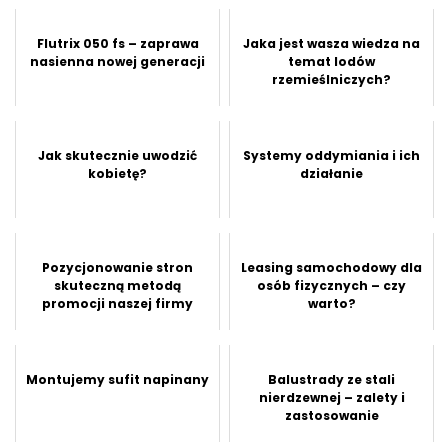
Flutrix 050 fs – zaprawa
Jaka jest wasza wiedza na
nasienna nowej generacji
temat lodów
rzemieślniczych?
Jak skutecznie uwodzić
Systemy oddymiania i ich
kobietę?
działanie
Pozycjonowanie stron
Leasing samochodowy dla
skuteczną metodą
osób fizycznych – czy
promocji naszej firmy
warto?
Montujemy sufit napinany
Balustrady ze stali
nierdzewnej – zalety i
zastosowanie