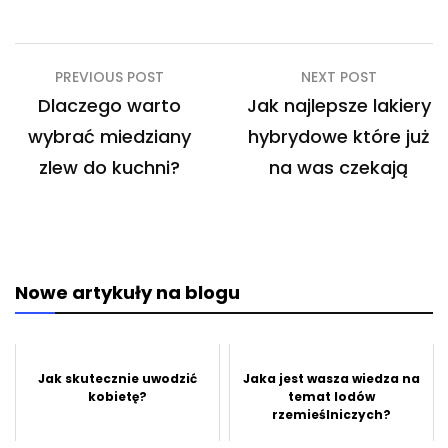
Nawigacja
PREVIOUS POST
NEXT POST
wpisu
Dlaczego warto
Jak najlepsze lakiery
wybrać miedziany
hybrydowe które już
zlew do kuchni?
na was czekają
Nowe artykuły na blogu
Jak skutecznie uwodzić
Jaka jest wasza wiedza na
kobietę?
temat lodów
rzemieślniczych?