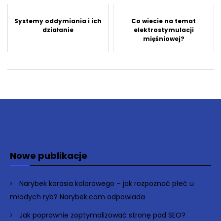
Systemy oddymiania i ich
Co wiecie na temat
działanie
elektrostymulacji
mięśniowej?
Nowe publikacje
Narybek karasia kolorowego – jak rozpoznać płeć u
młodych ryb? Narybek.com odpowiada
Jak poprawnie zoptymalizować stronę pod SEO?