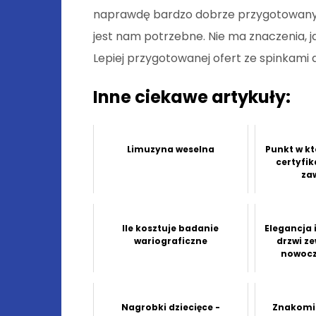
naprawdę bardzo dobrze przygotowany. 
jest nam potrzebne. Nie ma znaczenia, jak
Lepiej przygotowanej ofert ze spinkami
Inne ciekawe artykuły:
Limuzyna weselna
Punkt w k
certyfi
za
Ile kosztuje badanie
Elegancja 
wariograficzne
drzwi z
nowoc
Nagrobki dziecięce -
Znakomit