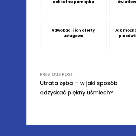
delikatna pamiątka
światło
Adwokaci i ich oferty
Jak można
usługowe
placówk
Nawigacja
PREVIOUS POST
wpisu
Utrata zęba – w jaki sposób
odzyskać piękny uśmiech?