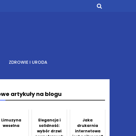
ZDROWIE I URODA
we artykuły na blogu
Limuzyna
Elegancja i
Jaka
weselna
solidność:
drukarnia
wybór drzwi
internetowa