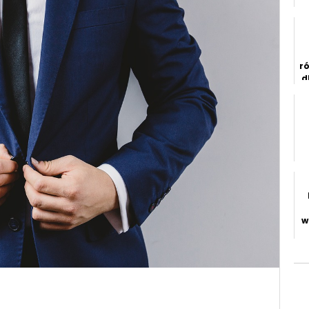
r
d
w