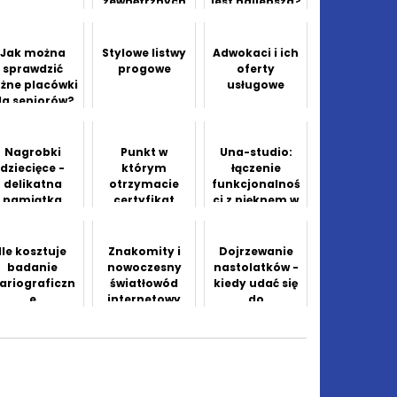
zewnętrznych
jest najlepsza?
dla
nowoczesnego
domu
Jak można
Stylowe listwy
Adwokaci i ich
sprawdzić
progowe
oferty
óżne placówki
usługowe
la seniorów?
Nagrobki
Punkt w
Una-studio:
dziecięce -
którym
łączenie
delikatna
otrzymacie
funkcjonalnoś
pamiątka
certyfikat
ci z pięknem w
kompetencji
projektach
zawodowych
wnętrz
Ile kosztuje
Znakomity i
Dojrzewanie
badanie
nowoczesny
nastolatków -
ariograficzn
światłowód
kiedy udać się
e
internetowy
do
psychologa?