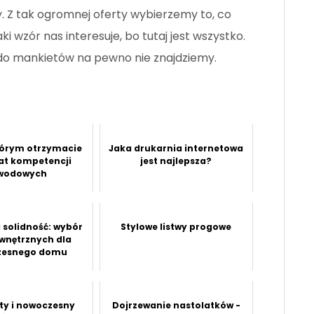
Z tak ogromnej oferty wybierzemy to, co
i wzór nas interesuje, bo tutaj jest wszystko.
 do mankietów na pewno nie znajdziemy.
tórym otrzymacie
Jaka drukarnia internetowa
kat kompetencji
jest najlepsza?
wodowych
i solidność: wybór
Stylowe listwy progowe
ewnętrznych dla
zesnego domu
y i nowoczesny
Dojrzewanie nastolatków -