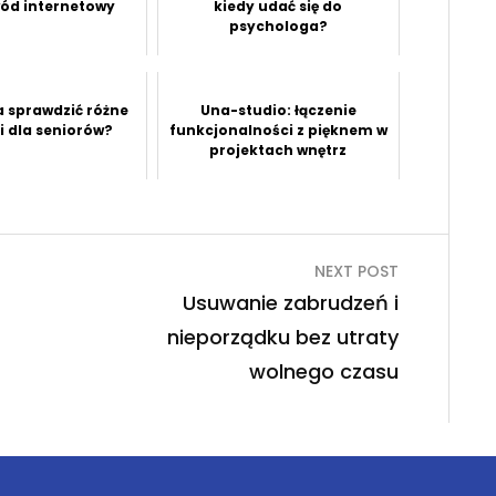
wód internetowy
kiedy udać się do
psychologa?
 sprawdzić różne
Una-studio: łączenie
i dla seniorów?
funkcjonalności z pięknem w
projektach wnętrz
NEXT POST
Usuwanie zabrudzeń i
nieporządku bez utraty
wolnego czasu