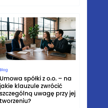
DO
ZUPY,
MAKARONU,
BURGERA
I
DESERU?
Blog
Umowa spółki z o.o. – na
jakie klauzule zwrócić
szczególną uwagę przy jej
tworzeniu?