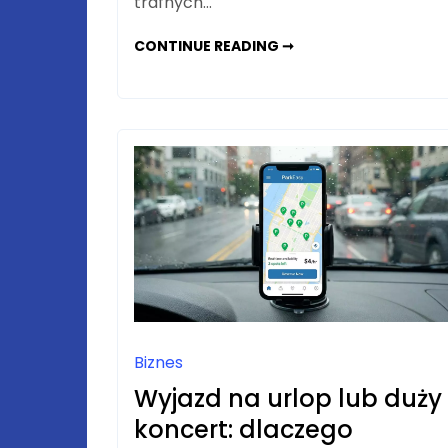
trafnych…
POS
CONTINUE READING ➞
I
ERP
W
JEDNYM
SYSTEMIE:
DLACZEGO
WARTO
JE
POŁĄCZYĆ?
Biznes
Wyjazd na urlop lub duży
koncert: dlaczego