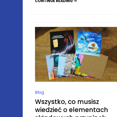
NARYBEK
CONTINUE READING ➞
KARASIA
KOLOROWEGO
–
JAK
ROZPOZNAĆ
PŁEĆ
U
MŁODYCH
RYB?
NARYBEK.COM
ODPOWIADA
Blog
Wszystko, co musisz
wiedzieć o elementach