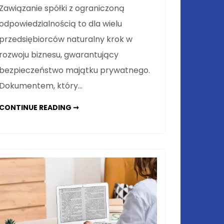
Zawiązanie spółki z ograniczoną
odpowiedzialnością to dla wielu
przedsiębiorców naturalny krok w
rozwoju biznesu, gwarantujący
bezpieczeństwo majątku prywatnego.
Dokumentem, który…
UMOWA
CONTINUE READING ➞
SPÓŁKI
Z
O.O.
–
NA
JAKIE
KLAUZULE
ZWRÓCIĆ
SZCZEGÓLNĄ
UWAGĘ
PRZY
JEJ
TWORZENIU?