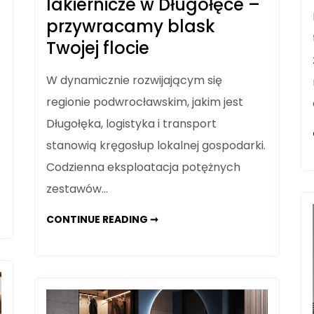
lakiernicze w Długołęce –
przywracamy blask
Twojej flocie
W dynamicznie rozwijającym się
regionie podwrocławskim, jakim jest
Długołęka, logistyka i transport
stanowią kręgosłup lokalnej gospodarki.
Codzienna eksploatacja potężnych
zestawów…
ZAAWANSOWANE
CONTINUE READING ➞
NAPRAWY
LAKIERNICZE
W
DŁUGOŁĘCE
–
PRZYWRACAMY
BLASK
TWOJEJ
FLOCIE