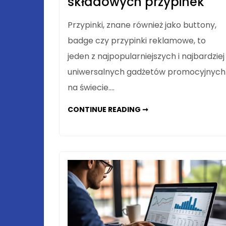
składowych przypinek
Przypinki, znane również jako buttony,
badge czy przypinki reklamowe, to
jeden z najpopularniejszych i najbardziej
uniwersalnych gadżetów promocyjnych
na świecie.…
WSZYSTKO,
CONTINUE READING ➞
CO
MUSISZ
WIEDZIEĆ
O
ELEMENTACH
SKŁADOWYCH
PRZYPINEK