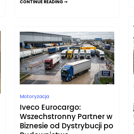
JAK
CONTINUE READING ➞
POPRAWNIE
ZOPTYMALIZOWAĆ
STRONĘ
POD
SEO?
Motoryzacja
Iveco Eurocargo:
Wszechstronny Partner w
Biznesie od Dystrybucji po