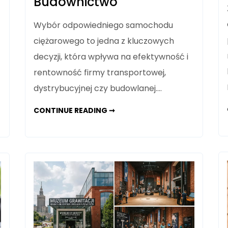
Budownictwo
Wybór odpowiedniego samochodu
ciężarowego to jedna z kluczowych
decyzji, która wpływa na efektywność i
rentowność firmy transportowej,
dystrybucyjnej czy budowlanej.…
IVECO
CONTINUE READING ➞
EUROCARGO:
WSZECHSTRONNY
PARTNER
W
BIZNESIE
OD
DYSTRYBUCJI
PO
BUDOWNICTWO