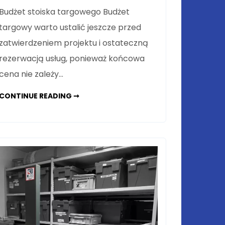
Budżet stoiska targowego Budżet
targowy warto ustalić jeszcze przed
zatwierdzeniem projektu i ostateczną
rezerwacją usług, ponieważ końcowa
cena nie zależy…
BUDOWA
CONTINUE READING ➞
STOISKA
TARGOWEGO,
A
BUDŻET