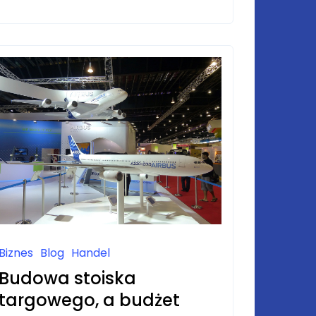
REDAKCJA
TEKSTU:
CZYM
SIĘ
RÓŻNIĄ
I
ILE
KOSZTUJĄ?
Biznes
Blog
Handel
Budowa stoiska
targowego, a budżet