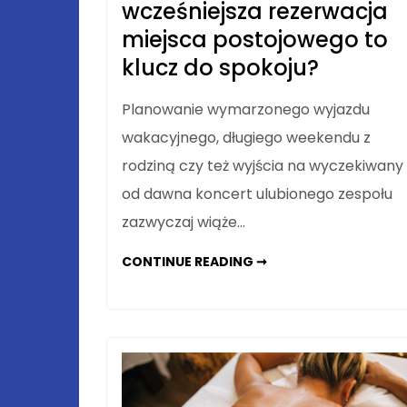
wcześniejsza rezerwacja
miejsca postojowego to
klucz do spokoju?
Planowanie wymarzonego wyjazdu
wakacyjnego, długiego weekendu z
rodziną czy też wyjścia na wyczekiwany
od dawna koncert ulubionego zespołu
zazwyczaj wiąże…
WYJAZD
CONTINUE READING ➞
NA
URLOP
LUB
DUŻY
KONCERT:
DLACZEGO
WCZEŚNIEJSZA
REZERWACJA
MIEJSCA
POSTOJOWEGO
TO