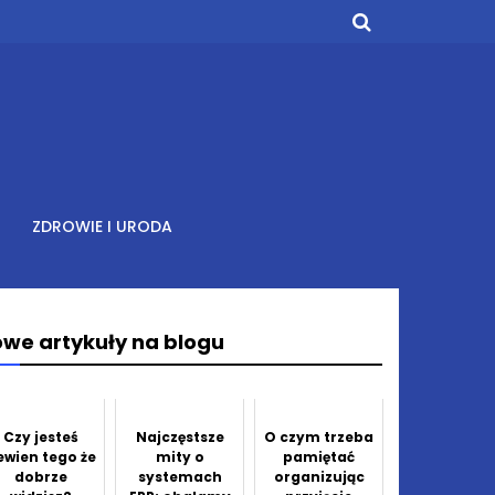
ZDROWIE I URODA
we artykuły na blogu
Czy jesteś
Najczęstsze
O czym trzeba
ewien tego że
mity o
pamiętać
dobrze
systemach
organizując