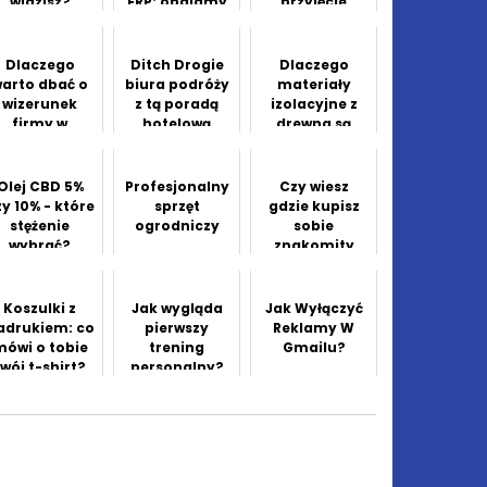
widzisz?
ERP: obalamy
przyjęcie
błędne
weselne?
przekonania
Dlaczego
Ditch Drogie
Dlaczego
arto dbać o
biura podróży
materiały
wizerunek
z tą poradą
izolacyjne z
firmy w
hotelową
drewna są
Internecie?
ekologicznym
rozwiązaniem
dla twojego
Olej CBD 5%
Profesjonalny
Czy wiesz
domu?
zy 10% - które
sprzęt
gdzie kupisz
stężenie
ogrodniczy
sobie
wybrać?
znakomity
internet?
Koszulki z
Jak wygląda
Jak Wyłączyć
adrukiem: co
pierwszy
Reklamy W
mówi o tobie
trening
Gmailu?
twój t-shirt?
personalny?