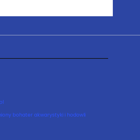
pl
niony bohater akwarystyki i hodowli