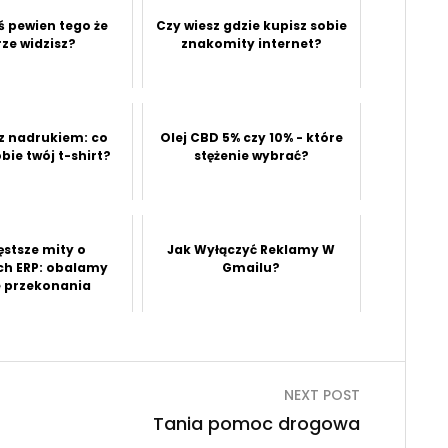
ś pewien tego że
Czy wiesz gdzie kupisz sobie
ze widzisz?
znakomity internet?
 z nadrukiem: co
Olej CBD 5% czy 10% - które
bie twój t-shirt?
stężenie wybrać?
ęstsze mity o
Jak Wyłączyć Reklamy W
h ERP: obalamy
Gmailu?
e przekonania
NEXT POST
Tania pomoc drogowa