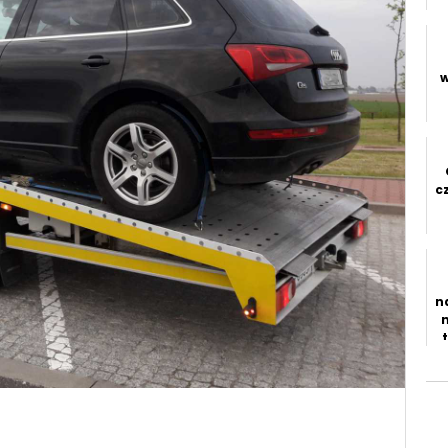
w
c
n