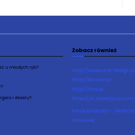
Zobacz również
łeć u młodych ryb?
http://awesome-design.pl
http://lkt.com.pl
O?
http://fsns.pl
rgera i deseru?
https://e-inwestycje.com.
Karaś pospolity – niedoce
stawowej