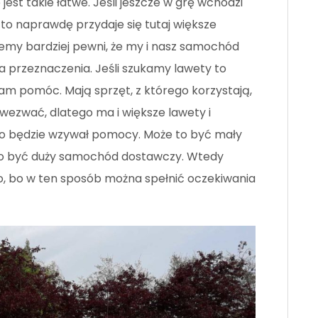
st takie łatwe. Jeśli jeszcze w grę wchodzi
 to naprawdę przydaje się tutaj większe
emy bardziej pewni, że my i nasz samochód
 przeznaczenia. Jeśli szukamy lawety to
m pomóc. Mają sprzęt, z którego korzystają,
wezwać, dlatego ma i większe lawety i
kto będzie wzywał pomocy. Może to być mały
o być duży samochód dostawczy. Wtedy
, bo w ten sposób można spełnić oczekiwania