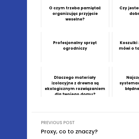
O czym trzeba pamiętać
Czy jeste
organizując przyjęcie
dobr
weselne?
Profesjonalny sprzęt
Koszulki
ogrodniczy
mówi o to
Dlaczego materiały
Najcz
izolacyjne z drewna są
systemac
ekologicznym rozwiązaniem
błędn
dla twojego domu?
Nawigacja
PREVIOUS POST
wpisu
Proxy, co to znaczy?