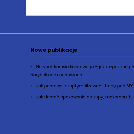
Nowe publikacje
Narybek karasia kolorowego – jak rozpoznać p
Narybek.com odpowiada
Jak poprawnie zoptymalizować stronę pod SE
Jak dobrać opakowanie do zupy, makaronu, bu