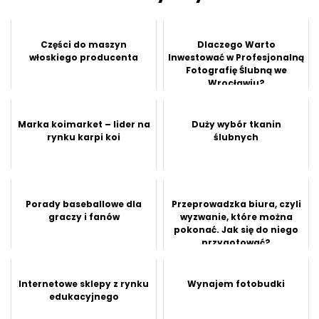
Części do maszyn
Dlaczego Warto
włoskiego producenta
Inwestować w Profesjonalną
Fotografię Ślubną we
Wrocławiu?
Marka koimarket – lider na
Duży wybór tkanin
rynku karpi koi
ślubnych
Porady baseballowe dla
Przeprowadzka biura, czyli
graczy i fanów
wyzwanie, które można
pokonać. Jak się do niego
przygotować?
Internetowe sklepy z rynku
Wynajem fotobudki
edukacyjnego