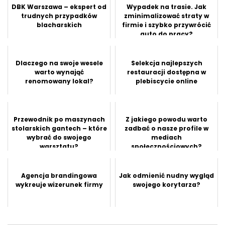
DBK Warszawa – ekspert od
Wypadek na trasie. Jak
trudnych przypadków
zminimalizować straty w
blacharskich
firmie i szybko przywrócić
auto do pracy?
Dlaczego na swoje wesele
Selekcja najlepszych
warto wynająć
restauracji dostępna w
renomowany lokal?
plebiscycie online
Przewodnik po maszynach
Z jakiego powodu warto
stolarskich gantech – które
zadbać o nasze profile w
wybrać do swojego
mediach
warsztatu?
społecznościowych?
Agencja brandingowa
Jak odmienić nudny wygląd
wykreuje wizerunek firmy
swojego korytarza?