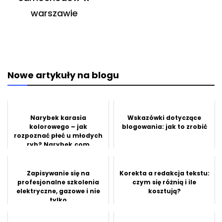
warszawie
Nowe artykuły na blogu
Narybek karasia
Wskazówki dotyczące
kolorowego – jak
blogowania: jak to zrobić
rozpoznać płeć u młodych
ryb? Narybek.com
odpowiada
Zapisywanie się na
Korekta a redakcja tekstu:
profesjonalne szkolenia
czym się różnią i ile
elektryczne, gazowe i nie
kosztują?
tylko