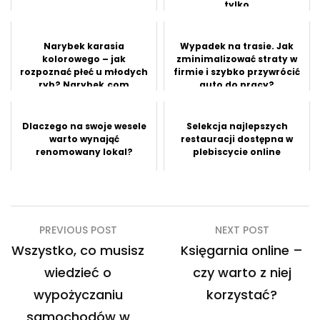
tylko
Narybek karasia
Wypadek na trasie. Jak
kolorowego – jak
zminimalizować straty w
rozpoznać płeć u młodych
firmie i szybko przywrócić
ryb? Narybek.com
auto do pracy?
odpowiada
Dlaczego na swoje wesele
Selekcja najlepszych
warto wynająć
restauracji dostępna w
renomowany lokal?
plebiscycie online
Nawigacja
PREVIOUS POST
NEXT POST
wpisu
Wszystko, co musisz
Księgarnia online –
wiedzieć o
czy warto z niej
wypożyczaniu
korzystać?
samochodów w