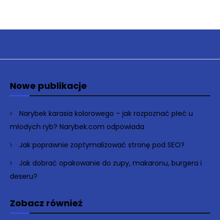
Nowe publikacje
Narybek karasia kolorowego – jak rozpoznać płeć u
młodych ryb? Narybek.com odpowiada
Jak poprawnie zoptymalizować stronę pod SEO?
Jak dobrać opakowanie do zupy, makaronu, burgera i
deseru?
Zobacz również