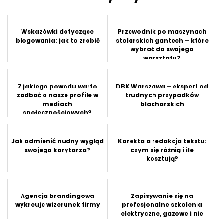
Wskazówki dotyczące
Przewodnik po maszynach
blogowania: jak to zrobić
stolarskich gantech – które
wybrać do swojego
warsztatu?
Z jakiego powodu warto
DBK Warszawa – ekspert od
zadbać o nasze profile w
trudnych przypadków
mediach
blacharskich
społecznościowych?
Jak odmienić nudny wygląd
Korekta a redakcja tekstu:
swojego korytarza?
czym się różnią i ile
kosztują?
Agencja brandingowa
Zapisywanie się na
wykreuje wizerunek firmy
profesjonalne szkolenia
elektryczne, gazowe i nie