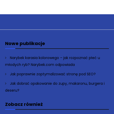
Nowe publikacje
Narybek karasia kolorowego – jak rozpoznać płeć u
młodych ryb? Narybek.com odpowiada
Jak poprawnie zoptymalizować stronę pod SEO?
Jak dobrać opakowanie do zupy, makaronu, burgera i
deseru?
Zobacz również