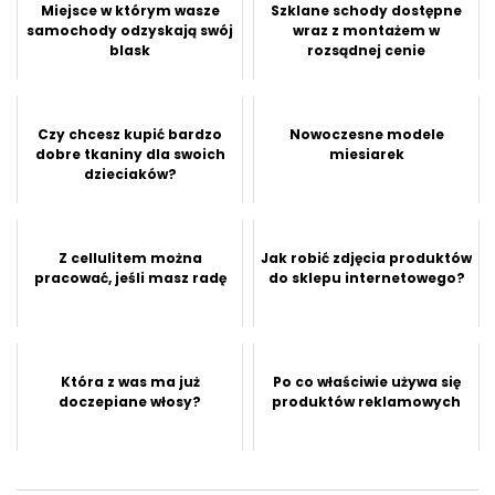
Miejsce w którym wasze
Szklane schody dostępne
samochody odzyskają swój
wraz z montażem w
blask
rozsądnej cenie
Czy chcesz kupić bardzo
Nowoczesne modele
dobre tkaniny dla swoich
miesiarek
dzieciaków?
Z cellulitem można
Jak robić zdjęcia produktów
pracować, jeśli masz radę
do sklepu internetowego?
Która z was ma już
Po co właściwie używa się
doczepiane włosy?
produktów reklamowych