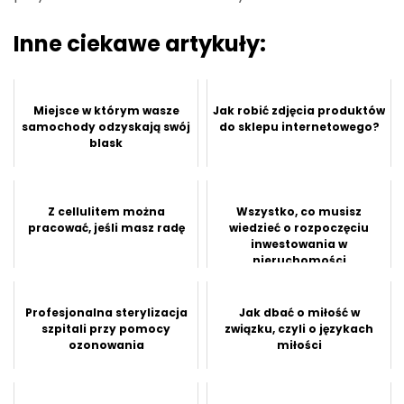
Inne ciekawe artykuły:
Miejsce w którym wasze
Jak robić zdjęcia produktów
samochody odzyskają swój
do sklepu internetowego?
blask
Z cellulitem można
Wszystko, co musisz
pracować, jeśli masz radę
wiedzieć o rozpoczęciu
inwestowania w
nieruchomości
Profesjonalna sterylizacja
Jak dbać o miłość w
szpitali przy pomocy
związku, czyli o językach
ozonowania
miłości