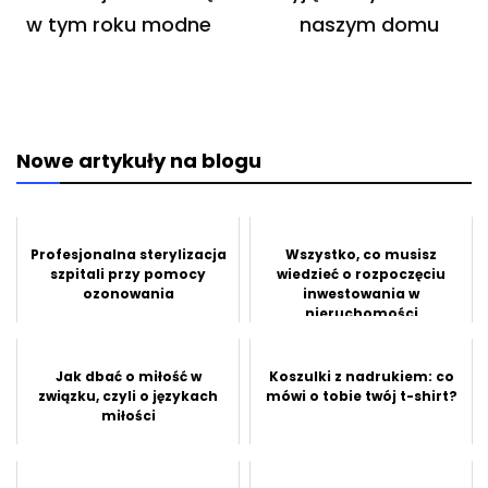
w tym roku modne
naszym domu
Nowe artykuły na blogu
Profesjonalna sterylizacja
Wszystko, co musisz
szpitali przy pomocy
wiedzieć o rozpoczęciu
ozonowania
inwestowania w
nieruchomości
Jak dbać o miłość w
Koszulki z nadrukiem: co
związku, czyli o językach
mówi o tobie twój t-shirt?
miłości