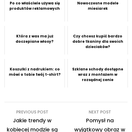
Po co właściwie używa się
Nowoczesne modele
produktów reklamowych
miesiarek
Która z was ma już
Czy chcesz kupić bardzo
doczepiane włosy?
dobre tkaniny dla swoich
dzieciaków?
Koszulki z nadrukiem: co
Szklane schody dostępne
mówi o tobie twój t-shirt?
wraz z montażem w
rozsądnej cenie
Nawigacja
PREVIOUS POST
NEXT POST
wpisu
Jakie trendy w
Pomysł na
kobiecej modzie są
wyjątkowy obraz w