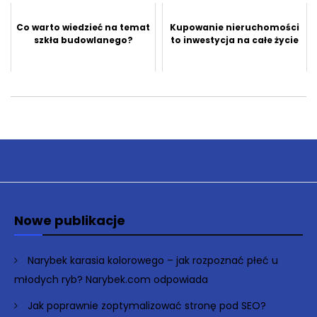
Co warto wiedzieć na temat
Kupowanie nieruchomości
szkła budowlanego?
to inwestycja na całe życie
Nowe publikacje
Narybek karasia kolorowego – jak rozpoznać płeć u
młodych ryb? Narybek.com odpowiada
Jak poprawnie zoptymalizować stronę pod SEO?