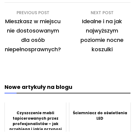
Nawigacja
PREVIOUS POST
NEXT POST
wpisu
Mieszkasz w miejscu
Idealne i na jak
nie dostosowanym
najwyższym
dla osób
poziomie nocne
niepełnosprawnych?
koszulki
Nowe artykuły na blogu
Czyszczenie mebli
Ściemniacz do oświetlenia
tapicerowanych przez
LED
profesjonalistów – jak
przebiega i jakie przynosi
efekty?