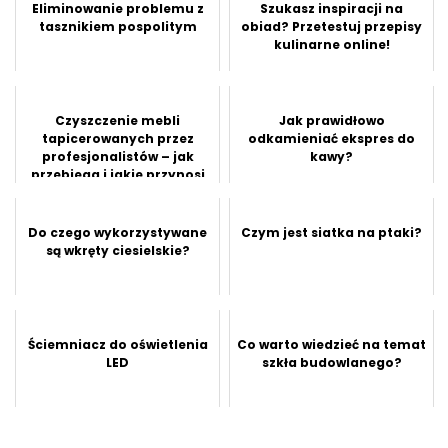
Eliminowanie problemu z
Szukasz inspiracji na
tasznikiem pospolitym
obiad? Przetestuj przepisy
kulinarne online!
Czyszczenie mebli
Jak prawidłowo
tapicerowanych przez
odkamieniać ekspres do
profesjonalistów – jak
kawy?
przebiega i jakie przynosi
efekty?
Do czego wykorzystywane
Czym jest siatka na ptaki?
są wkręty ciesielskie?
Ściemniacz do oświetlenia
Co warto wiedzieć na temat
LED
szkła budowlanego?