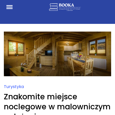
Skip
to
content
Turystyka
Znakomite miejsce
noclegowe w malowniczym