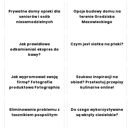
Prywatne domy opieki dla
Opcje budowy domu na
seniorów i osób
terenie Grodziska
niesamodzielnych
Mazowieckiego
Jak prawidłowo
Czym jest siatka na ptaki?
odkamieniać ekspres do
kawy?
Jak wypromować swoją
Szukasz inspiracji na
firmę? Fotografia
obiad? Przetestuj przepisy
produktowa Fotographia
kulinarne online!
Eliminowanie problemu z
Do czego wykorzystywane
tasznikiem pospolitym
są wkręty ciesielskie?