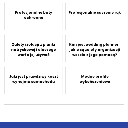
influen...
Profesjonalne buty
Profesjonalne suszenie rąk
ochronne
Zalety izolacji z pianki
Kim jest wedding planner i
natryskowej i dlaczego
jakie są zalety organizacji
warto jej używać
wesela z jego pomocą?
Jaki jest prawdziwy koszt
Modne profile
wynajmu samochodu
wykończeniowe