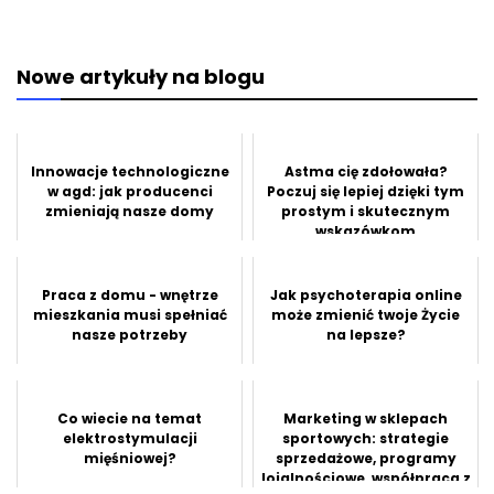
Nowe artykuły na blogu
Innowacje technologiczne
Astma cię zdołowała?
w agd: jak producenci
Poczuj się lepiej dzięki tym
zmieniają nasze domy
prostym i skutecznym
wskazówkom
Praca z domu - wnętrze
Jak psychoterapia online
mieszkania musi spełniać
może zmienić twoje Życie
nasze potrzeby
na lepsze?
Co wiecie na temat
Marketing w sklepach
elektrostymulacji
sportowych: strategie
mięśniowej?
sprzedażowe, programy
lojalnościowe, współpraca z