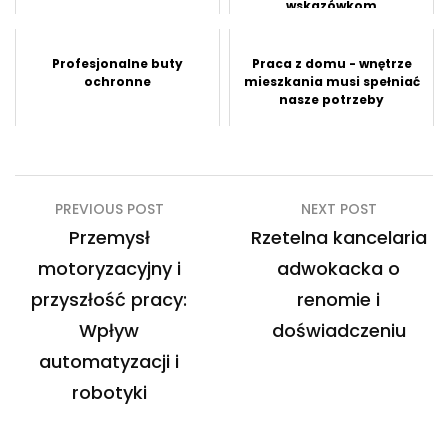
wskazówkom
Profesjonalne buty
Praca z domu - wnętrze
ochronne
mieszkania musi spełniać
nasze potrzeby
Nawigacja
PREVIOUS POST
NEXT POST
wpisu
Przemysł
Rzetelna kancelaria
motoryzacyjny i
adwokacka o
przyszłość pracy:
renomie i
Wpływ
doświadczeniu
automatyzacji i
robotyki