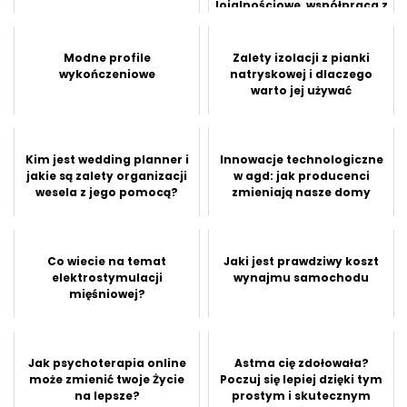
lojalnościowe, współpraca z
influen...
Modne profile
Zalety izolacji z pianki
wykończeniowe
natryskowej i dlaczego
warto jej używać
Kim jest wedding planner i
Innowacje technologiczne
jakie są zalety organizacji
w agd: jak producenci
wesela z jego pomocą?
zmieniają nasze domy
Co wiecie na temat
Jaki jest prawdziwy koszt
elektrostymulacji
wynajmu samochodu
mięśniowej?
Jak psychoterapia online
Astma cię zdołowała?
może zmienić twoje Życie
Poczuj się lepiej dzięki tym
na lepsze?
prostym i skutecznym