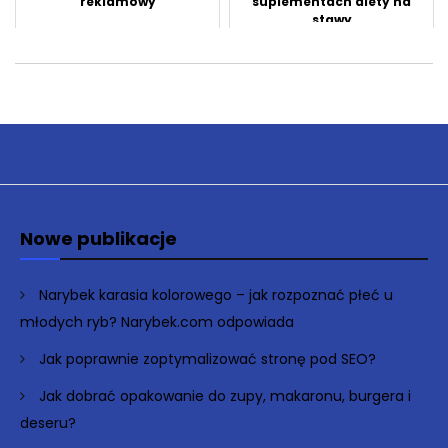
reklamowy
suplementach diety na
stawy
Nowe publikacje
Narybek karasia kolorowego – jak rozpoznać płeć u
młodych ryb? Narybek.com odpowiada
Jak poprawnie zoptymalizować stronę pod SEO?
Jak dobrać opakowanie do zupy, makaronu, burgera i
deseru?