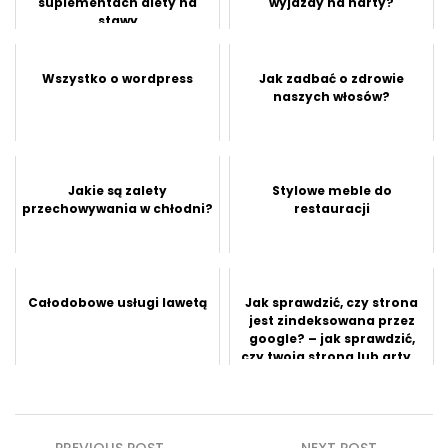
suplementach diety na
wyjazdy na narty?
stawy
Wszystko o wordpress
Jak zadbać o zdrowie
naszych włosów?
Jakie są zalety
Stylowe meble do
przechowywania w chłodni?
restauracji
Całodobowe usługi lawetą
Jak sprawdzić, czy strona
jest zindeksowana przez
google? – jak sprawdzić,
czy twoja strona lub arty...