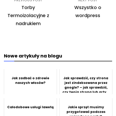
Nawigacja
PREVIOUS POST
NEXT POST
wpisu
Torby
Wszystko o
Termoizolacyjne z
wordpress
nadrukiem
Nowe artykuły na blogu
Jak zadbać o zdrowie
Jak sprawdzić, czy strona
naszych włosów?
jest zindeksowana przez
google? – jak sprawdzić,
czy twoja strona lub arty...
Całodobowe usługi lawetą
Jakie sprzęt musimy
przygotować podczas