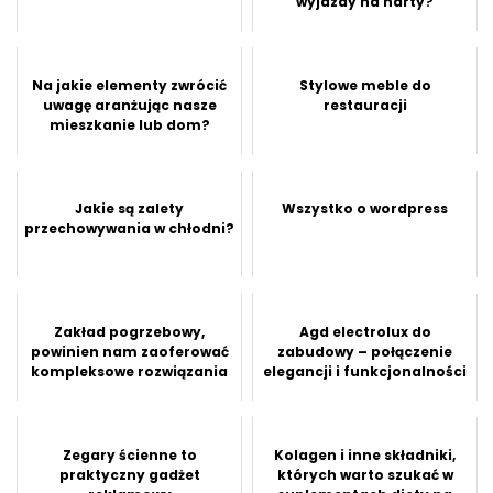
wyjazdy na narty?
Na jakie elementy zwrócić
Stylowe meble do
uwagę aranżując nasze
restauracji
mieszkanie lub dom?
Jakie są zalety
Wszystko o wordpress
przechowywania w chłodni?
Zakład pogrzebowy,
Agd electrolux do
powinien nam zaoferować
zabudowy – połączenie
kompleksowe rozwiązania
elegancji i funkcjonalności
Zegary ścienne to
Kolagen i inne składniki,
praktyczny gadżet
których warto szukać w