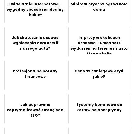
Kwiaciarnia internetowa –
Minimalistyczny ogród koło
wygodny sposób na idealny
domu
bukiet
Jak skutecznie usuwać
Imprezy w okolicach
wgniecenia z karoserii
Krakowa - Kalendarz
naszego auta?
wydarzeń na terenie miasta
i jego okolic
Profesjonalne porady
Schody zabiegowe czyli
finansowe
jakie?
Jak poprawnie
Systemy kominowe do
zoptymalizować stronę pod
kotłów na opał płynny
SEO?