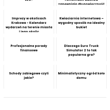
zapewniają długowieczność
i oszczędności?
Imprezy w okolicach
Kwiaciarnia internetowa –
Krakowa - Kalendarz
wygodny sposób na idealny
wydarzeń na terenie miasta
bukiet
i jego okolic
Profesjonalne porady
Dlaczego Euro Truck
finansowe
Simulator 2 to tak
popularna gra?
Schody zabiegowe czyli
Minimalistyczny ogród koło
jakie?
domu