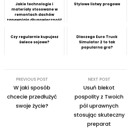
Jakie technologie i
Stylowe listwy progowe
materiały stosowane w
remontach dachów
zapewniają długowieczność
i oszczędności?
Czy regularnie kupujesz
Dlaczego Euro Truck
świece sojowe?
Simulator 2 to tak
popularna gra?
Nawigacja
PREVIOUS POST
NEXT POST
wpisu
W jaki sposób
Usuń blekot
chcecie przedłużyć
pospolity z Twoich
swoje życie?
pól uprawnych
stosując skuteczny
preparat