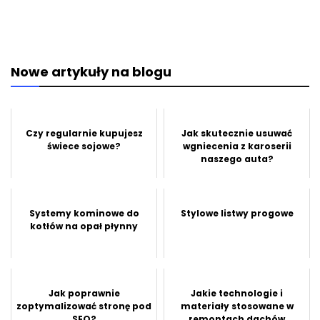
Nowe artykuły na blogu
Czy regularnie kupujesz
Jak skutecznie usuwać
świece sojowe?
wgniecenia z karoserii
naszego auta?
Systemy kominowe do
Stylowe listwy progowe
kotłów na opał płynny
Jak poprawnie
Jakie technologie i
zoptymalizować stronę pod
materiały stosowane w
SEO?
remontach dachów