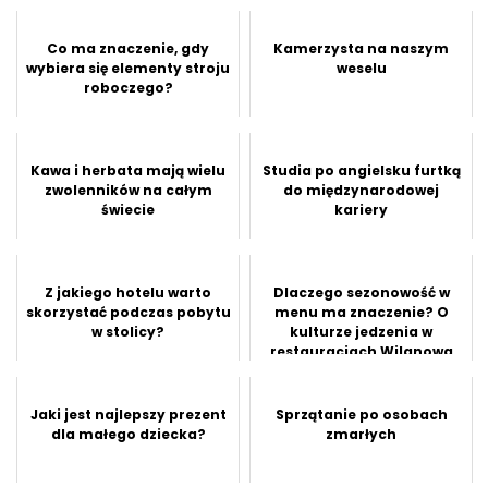
Co ma znaczenie, gdy
Kamerzysta na naszym
wybiera się elementy stroju
weselu
roboczego?
Kawa i herbata mają wielu
Studia po angielsku furtką
zwolenników na całym
do międzynarodowej
świecie
kariery
Z jakiego hotelu warto
Dlaczego sezonowość w
skorzystać podczas pobytu
menu ma znaczenie? O
w stolicy?
kulturze jedzenia w
restauracjach Wilanowa
Jaki jest najlepszy prezent
Sprzątanie po osobach
dla małego dziecka?
zmarłych