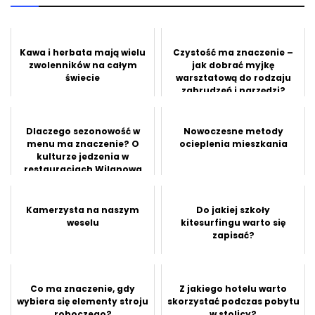
Kawa i herbata mają wielu
Czystość ma znaczenie –
zwolenników na całym
jak dobrać myjkę
świecie
warsztatową do rodzaju
zabrudzeń i narzędzi?
Dlaczego sezonowość w
Nowoczesne metody
menu ma znaczenie? O
ocieplenia mieszkania
kulturze jedzenia w
restauracjach Wilanowa
Kamerzysta na naszym
Do jakiej szkoły
weselu
kitesurfingu warto się
zapisać?
Co ma znaczenie, gdy
Z jakiego hotelu warto
wybiera się elementy stroju
skorzystać podczas pobytu
roboczego?
w stolicy?