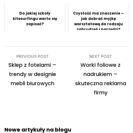
Do jakiej szkoły
Czystość ma znaczenie –
kitesurfingu warto się
jak dobrać myjkę
zapisać?
warsztatową do rodzaju
zabrudzeń i narzędzi?
Nawigacja
PREVIOUS POST
NEXT POST
wpisu
Sklep z fotelami –
Worki foliowe z
trendy w designie
nadrukiem –
mebli biurowych
skuteczna reklama
firmy
Nowe artykuły na blogu