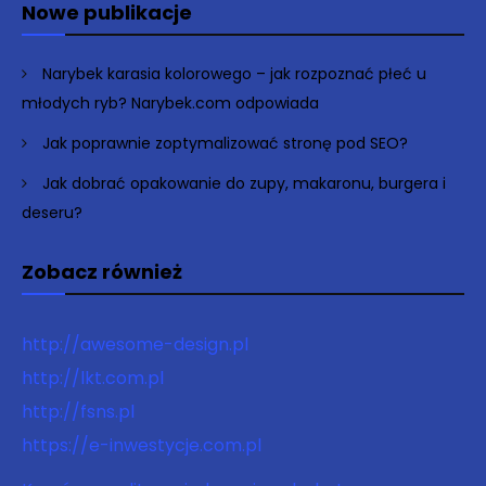
Nowe publikacje
Narybek karasia kolorowego – jak rozpoznać płeć u
młodych ryb? Narybek.com odpowiada
Jak poprawnie zoptymalizować stronę pod SEO?
Jak dobrać opakowanie do zupy, makaronu, burgera i
deseru?
Zobacz również
http://awesome-design.pl
http://lkt.com.pl
http://fsns.pl
https://e-inwestycje.com.pl