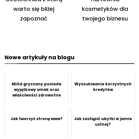
wpisu
warto się bliżej
kosmetyków dla
zapoznać
twojego biznesu
Nowe artykuły na blogu
Miód gryczany posiada
Wyszukiwanie korzystnych
wyjątkowy smak oraz
kredytów
właściwości zdrowotne
Jak tworzyć stronę www?
Jak zastąpić ubytki w jamie
ustnej?