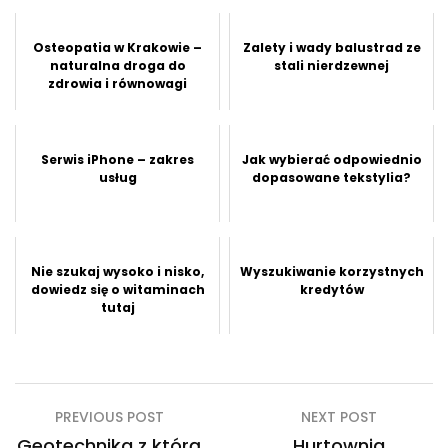
Osteopatia w Krakowie –
Zalety i wady balustrad ze
naturalna droga do
stali nierdzewnej
zdrowia i równowagi
Serwis iPhone – zakres
Jak wybierać odpowiednio
usług
dopasowane tekstylia?
Nie szukaj wysoko i nisko,
Wyszukiwanie korzystnych
dowiedz się o witaminach
kredytów
tutaj
Nawigacja
PREVIOUS POST
NEXT POST
Geotechnika z którą
Hurtownia