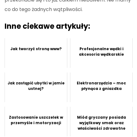
co do tego żadnych wątpliwości.
Inne ciekawe artykuły:
Jak tworzyć stronę www?
Profesjonalne wędki i
akcesoria wędkarskie
Jak zastąpić ubytki w jamie
Elektronarzędzia – moc
ustnej?
płynąca z gniazdka
Zastosowanie uszczelek w
Miód gryczany posiada
przemyśle i motoryzacji
wyjątkowy smak oraz
właściwości zdrowotne