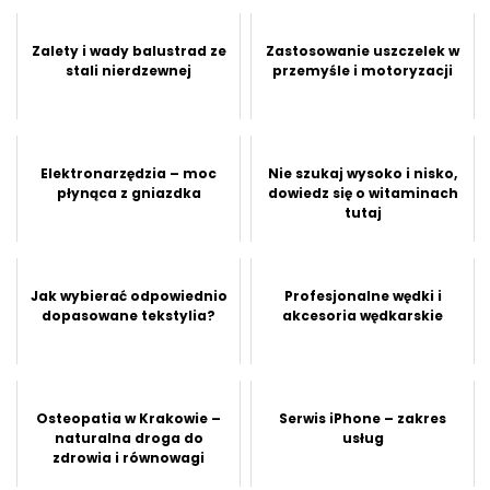
Zalety i wady balustrad ze
Zastosowanie uszczelek w
stali nierdzewnej
przemyśle i motoryzacji
Elektronarzędzia – moc
Nie szukaj wysoko i nisko,
płynąca z gniazdka
dowiedz się o witaminach
tutaj
Jak wybierać odpowiednio
Profesjonalne wędki i
dopasowane tekstylia?
akcesoria wędkarskie
Osteopatia w Krakowie –
Serwis iPhone – zakres
naturalna droga do
usług
zdrowia i równowagi