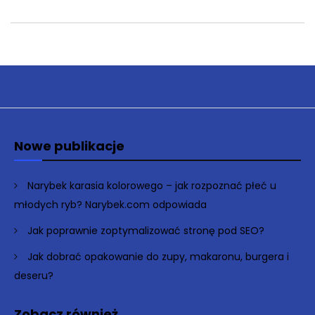
Nowe publikacje
Narybek karasia kolorowego – jak rozpoznać płeć u
młodych ryb? Narybek.com odpowiada
Jak poprawnie zoptymalizować stronę pod SEO?
Jak dobrać opakowanie do zupy, makaronu, burgera i
deseru?
Zobacz również